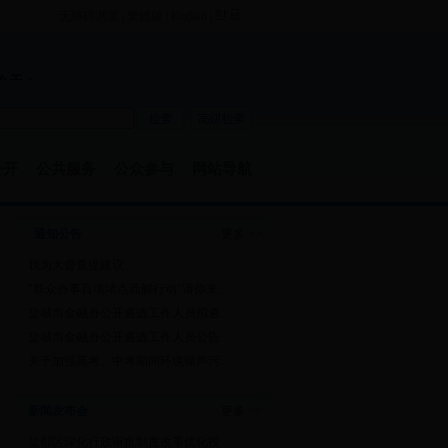
无障碍浏览
|
繁體版
|
English
|
公开
公共服务
公众参与
网站导航
通知公告
更多 >>
·
我为大督查提建议
·
"群众办事百项堵点疏解行动"请你来...
·
盐城市金融办公开遴选工作人员拟遴...
·
盐城市金融办公开遴选工作人员公告
·
关于加强高考、中考期间环境噪声污...
新闻发布会
更多 >>
·
盐都区深化行政审批制度改革优化投...