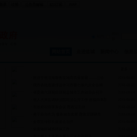
网站
站内
群
网站首页
走进盐城
新闻中心
信息
政务动态
更多 >>
·
推进开放沿海服务盐城高质量发展 ——三论...
2018-08-05
·
我市各地迅速传达学习市委七届六次全会精...
2018-08-05
·
省委第六巡视组巡视盐城市工作动员会召开
2018-08-04
·
省人大来盐调研法院司法公开工作 曲福田率队
2018-08-04
·
市政府召开常务会议 曹路宝主持
2018-08-04
·
勇于担当作为 服务城市发展 曹路宝调研市...
2018-08-04
·
全市宣传部长座谈会召开
2018-08-04
·
全面做好城市环保工作
2018-08-04
·
市八届人大常委会第十三次会议召开
2018-08-03