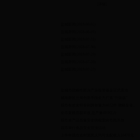
[
详细
]
视频新闻
·
盐城新闻(2018-08-02)
·
盐城新闻(2018-08-01)
·
盐城新闻(2018-07-31)
·
盐城新闻(2018-07-30)
·
盐城新闻(2018-07-29)
·
盐城新闻(2018-07-28)
·
盐城新闻(2018-07-27)
部门动态
·
盐城市战略性新兴产业投资基金正式落地
·
城南新区分局创新手段全力打造“升级版”...
·
我市有效发明专利拥有量为4652件 增幅全省...
·
全市夏粮喜获丰收 总产量49.8亿斤
·
我市农产品质量安全快检室向市民开放
·
我市举行食品安全宣传活动
·
上半年我市农村居民人均可支配收入10478元