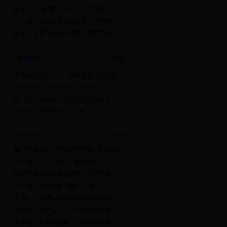
·
盐都区“七五”普法工作开展情况新...
·
市区巡游出租汽车运价改革情况新闻...
·
盐都区全面推行河长制建设进展情况...
专题专栏
更多 >>
·
中共盐都区委十四届五次全体会议专题
·
大丰区庆祝改革开发40周年专题
·
射阳县坚决打赢扫黑除恶专项斗争攻...
·
中央环境保护督察“回头看”
时政导读
更多 >>
·
新华社评论员：中国经济有底气行稳致远
·
半月谈：“三评”改革，如何激发人...
·
确保养老金按时足额发放 官方又出...
·
半月谈：夜访乡镇干部听“三盼”
·
半月评论:全面深化改革须突破利益固...
·
半月谈：30年后，3个人中就有1个老...
·
半月谈：执法规范化！百万件审批事...