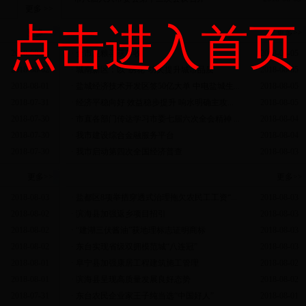
更多 >>
点击进入首页
更多>>
盐城动态
更多>>
2018-08-03
·
全市夏粮喜获丰收
2018-08-05
2018-08-02
·
城南新区：以“绣花”功夫提升城市品质
2018-08-05
2018-08-01
·
盐城经济技术开发区签50亿大单 中电盐城生...
2018-08-05
2018-07-31
·
经济平稳向好 效益稳步提升 响水明确主攻...
2018-08-05
2018-07-30
·
市直各部门传达学习市委七届六次全会精神 ...
2018-08-04
2018-07-30
·
我市建设综合金融服务平台
2018-08-04
2018-07-30
·
我市启动第四次全国经济普查
2018-08-03
更多>>
县区动态
更多>>
2018-08-03
·
盐都区8项举措穿透式治理拖欠农民工工资“...
2018-08-03
2018-08-02
·
滨海县加强返乡项目招引
2018-08-03
2018-08-02
·
“建湖三伏酱油”获地理标志证明商标
2018-08-03
2018-08-02
·
东台实现省级双拥模范城“八连冠”
2018-08-03
2018-08-01
·
阜宁县加强康居工程建筑施工管理
2018-08-02
2018-08-01
·
滨海县呈现高质量发展良好态势
2018-08-02
2018-07-31
·
东台农民企业家王子纯当选“中国好人”
2018-08-01