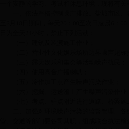
一个安静的学习、考试和休息环境，现将有关
一、依法严格控制噪声排放。盐城市区、各县
至6月18日期间，每天20：00至次日凌晨6：00
日为全天24小时，禁止下列活动：
（一）建筑及装潢施工作业；
（二）营业性文化娱乐场所边界噪声超标
（三）露天娱乐和集会等活动噪声扰民；
（四）使用高音广播喇叭；
（五）冷作加工点产生噪声污染作业；
（六）挖掘、运送渣土产生噪声污染作业
（七）考点、驻点附近进行道路、桥梁施
二、加强对环境噪声污染的监督管理。各级
管、交通等部门要各司其职，组成联合执法检