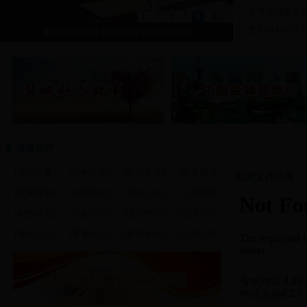
全市宣传部长
·
1
2
3
4
5
更多
全面做好城市
·
论
曹路宝参加市委七届六次全会亭湖组讨论
信息公开
[市长之窗]
[机构设置]
[政策文件]
[政策解读]
政府文件公开
[发展规划]
[计划总结]
[重点工作]
[人事信息]
[财政信息]
[社会管理]
[统计信息]
[应急管理]
[重大项目]
[重要会议]
[新闻发布]
[在线访谈]