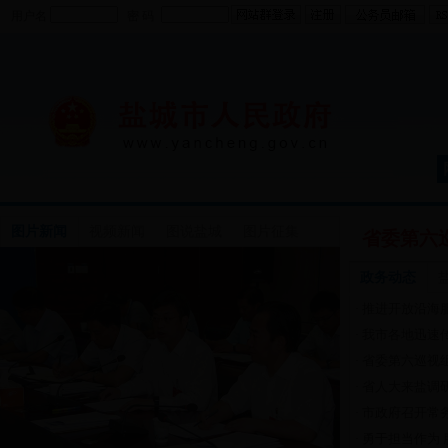
用户名
密 码
图片新闻
视频新闻
图说盐城
图片征集
省委第六
政务动态
推进开放沿海服
·
我市各地迅速传
·
省委第六巡视
·
省人大来盐调
·
市政府召开常
·
勇于担当作为 
·