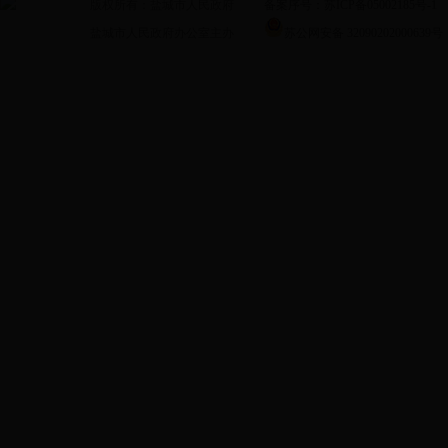
版权所有：盐城市人民政府
备案序号：苏ICP备05002185号-1
政
盐城市人民政府办公室主办
苏公网安备 32090202000639号