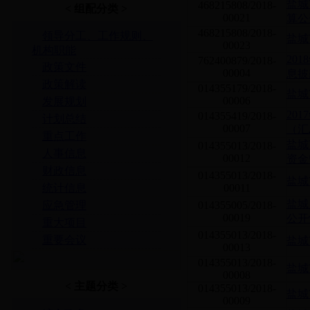
盐城
468215808/2018-
< 组配分类 >
00021
算公
468215808/2018-
领导分工、工作规则、
盐城
00023
机构职能
20
762400879/2018-
政策文件
00004
息披
政策解读
014355179/2018-
盐城
00006
发展规划
20
014355419/2018-
计划总结
00007
（汇
重点工作
盐城
014355013/2018-
人事信息
00012
资金
财政信息
014355013/2018-
盐城
统计信息
00011
盐城
应急管理
014355005/2018-
00019
公开
重大项目
014355013/2018-
重要会议
盐城
00013
014355013/2018-
盐城
00008
< 主题分类 >
014355013/2018-
盐城
00009