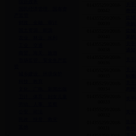
综合政务
关于
014355259/2018-
国民经济管理、国有资
00042
费管
产监管
盐城
014355259/2018-
财政、金融、审计
00039
录的
国土资源、能源
盐城
014355259/2018-
00040
果的
农业、林业、水利
关于
014355259/2018-
工业、交通
00038
通知
商贸、海关、旅游
014355259/2018-
关于
市场监管、安全生产监
00036
管
关于
014355259/2018-
城乡建设、环境保护
00035
标准
科技、教育
关于
014355259/2018-
00034
文化、广电、新闻出版
惠政
014355259/2018-
卫计、体育、妇女儿童
关于
00033
劳动、人事、监察
014355259/2018-
公安、司法
关于
00032
民政、扶贫、救灾
盐城
014355259/2018-
其他
00031
单位
关于
014355259/2018-