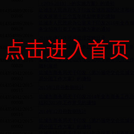
（2016-2018）>的实施方案》的通知
盐城市人民政府关于印发盐城市国民经济和
014354889/2016-
00046
会发展第十三个五年规划纲要的通知
盐城市人民政府办公室关于印发2016年全市
014354889/2016-
00028
务业招商引资工作实施方案的通知
014354889/2016-
2016年进口许可证管理货物目录
点击进入首页
00019
盐城海关驻大丰港办事处首票中韩FTA报关单
X08606787/2016-
00018
顺利通关
盐城海关全力推动跨境贸易电子商务试点工
X08606787/2016-
00020
顺利展开
盐城市商务局关于印发《第26届华交会盐城
014354942/2016-
00002
易分团工作方案》的通知
014354942/2015-
2015年2月份数据统计
00015
盐城市商务局关于印发2014年全市商务工作
014354942/2015-
00008
结和2015年工作意见的通知
014354942/2015-
2014年12月份数据统计
00016
盐城市商务局关于印发《第25届华交会盐城
014354942/2015-
00002
易分团工作方案》的通知
盐城市经信委关于对2014年申报重大内资奖
014354897/2014-