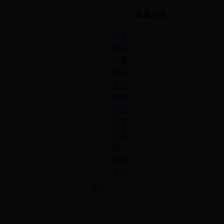
< 体裁分类 >
命令
决定
公告
通告
通知
通报
报告
批复
意见
函
纪要
其他