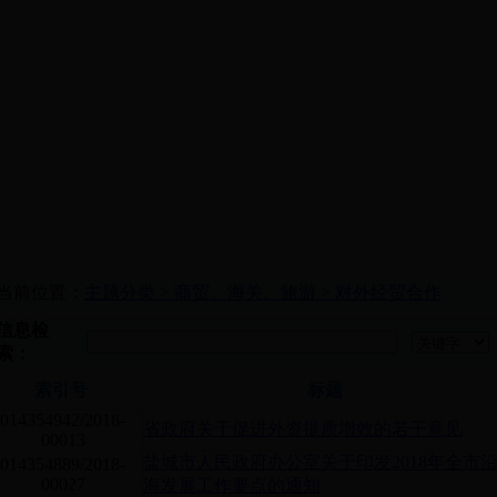
当前位置：
主题分类 >
商贸、海关、旅游 >
对外经贸合作
信息检
索：
索引号
标题
014354942/2018-
省政府关于促进外资提质增效的若干意见
00013
盐城市人民政府办公室关于印发2018年全市
014354889/2018-
00027
海发展工作要点的通知