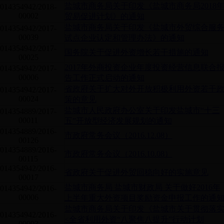
盐城市商务局关于印发《盐城市商务局2018
014354942/2018-
00002
贸易促进计划》的通知
盐城市商务局关于印发《盐城市外贸综合服
014354942/2017-
00039
试点企业认定和管理办法》的通知
014354942/2017-
国务院关于促进外资增长若干措施的通知
00025
2017年外商投资企业年度投资经营信息联合
014354942/2017-
00006
告工作正式启动的通知
省政府关于扩大对外开放积极利用外资若干
014354942/2017-
00024
策的意见
盐城市人民政府办公室关于印发盐城市“十三
014354889/2017-
00011
五”开放型经济发展规划的通知
014354889/2016-
市政府常务会议（2016.12.08）
00126
014354889/2016-
市政府常务会议（2016.10.08）
00115
014354942/2016-
省政府关于促进外贸回稳向好的实施意见
00017
盐城市商务局 盐城市财政局 关于做好2016年
014354942/2016-
00006
上半年重大外资项目奖励资金申报工作的通
盐城市商务局关于印发《盐城市关于贯彻落
014354942/2016-
<全省利用外资“八聚焦八提升”行动计划
00003