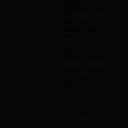
综合政务
国民经济管理、国有资
产监管
财政、金融、审计
国土资源、能源
农业、林业、水利
工业、交通
商贸、海关、旅游
市场监管、安全生产监
管
城乡建设、环境保护
科技、教育
文化、广电、新闻出版
卫计、体育、妇女儿童
劳动、人事、监察
公安、司法
民政、扶贫、救灾
其他