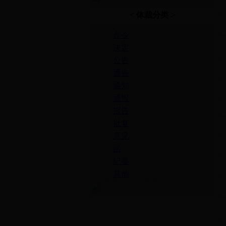
< 体裁分类 >
命令
决定
公告
通告
通知
通报
报告
批复
意见
函
纪要
其他