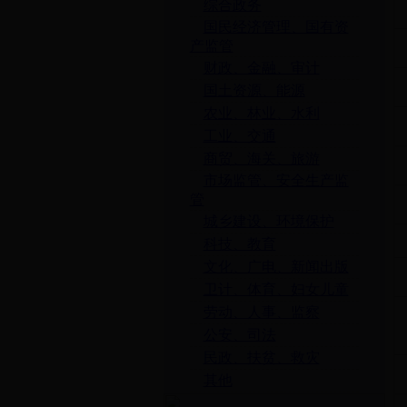
综合政务
国民经济管理、国有资
产监管
财政、金融、审计
国土资源、能源
农业、林业、水利
工业、交通
商贸、海关、旅游
市场监管、安全生产监
管
城乡建设、环境保护
科技、教育
文化、广电、新闻出版
卫计、体育、妇女儿童
劳动、人事、监察
公安、司法
民政、扶贫、救灾
其他