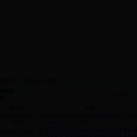
当前位置：
体裁分类 >
批复
信息检
索：
索引号
标题
盐城市商务局关于同意盐城市大丰区三龙镇
014354942/2018-
00023
加油站租赁变更的批复
盐城市商务局关于注销响水县路路达加油盐
014354942/2018-
市商务局关于注销响水县路路达加油站成品