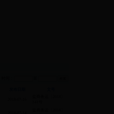
时间：
至
发布日期
文号
西
盐商务运〔2018〕
2018-07-16
141号
城
盐商务运〔2018〕
油
2018-07-14