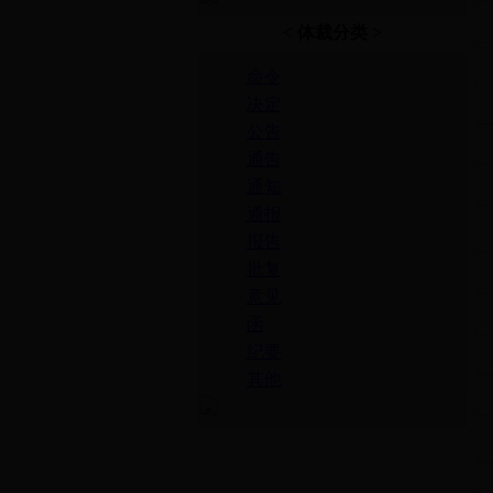
< 体裁分类 >
命令
决定
公告
通告
通知
通报
报告
批复
意见
函
纪要
其他