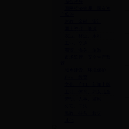
综合政务
国民经济管理、国有资
产监管
财政、金融、审计
国土资源、能源
农业、林业、水利
工业、交通
商贸、海关、旅游
市场监管、安全生产监
管
城乡建设、环境保护
科技、教育
文化、广电、新闻出版
卫计、体育、妇女儿童
劳动、人事、监察
公安、司法
民政、扶贫、救灾
其他