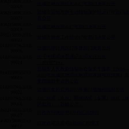
468215808/2018-
盐城市林业局机关2017年部门决算公开
00019
盐城市湿地与野生动植物保护站2017年部门
468215808/2018-
00021
算公开
468215808/2018-
盐城市林业局2017年部门决算公开
00018
468215808/2018-
盐城市林业工作站2017年部门决算公开
00023
014355179/2018-
盐城市审计局2017年度部门决算公开
00006
关于中国高铁普通纪念币发行公告
014356884/2018-
00024
（20180716）
盐城市人民政府法制办公室关于发布《2018
014355005/2018-
2019年盐城市政府法制研究课题项目指南》
00015
受理项目申请的公告
014355793/2018-
盐城市食药监局2018年第12期抽检信息公告
00022
16仁亦喜（企业）网络销售（备案）信息（
014355793/2018-
00018
药监局）（器械公示）
468215808/2018-
行政许可决定书4月份汇总情况
00017
468215808/2018-
行政许可决定书3月份汇总情况
00016