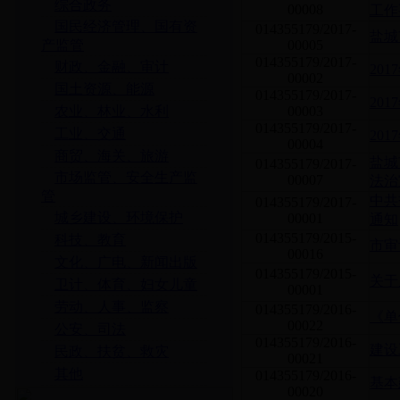
综合政务
00008
工作
国民经济管理、国有资
014355179/2017-
盐城
产监管
00005
014355179/2017-
财政、金融、审计
20
00002
国土资源、能源
014355179/2017-
20
农业、林业、水利
00003
014355179/2017-
工业、交通
20
00004
商贸、海关、旅游
盐城
014355179/2017-
市场监管、安全生产监
00007
法治
管
中共
014355179/2017-
城乡建设、环境保护
00001
通知
014355179/2015-
科技、教育
市审
00016
文化、广电、新闻出版
014355179/2015-
关于
卫计、体育、妇女儿童
00001
劳动、人事、监察
014355179/2016-
《单
00022
公安、司法
014355179/2016-
建设
民政、扶贫、救灾
00021
其他
014355179/2016-
基本
00020