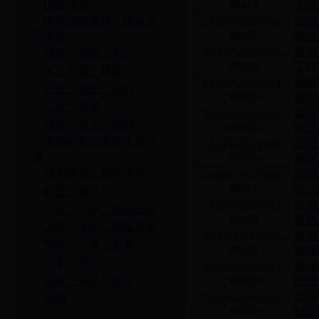
综合政务
00013
工作
国民经济管理、国有资
盐城
014355355/2018-
00027
产监管
试行
盐城
财政、金融、审计
014355355/2018-
00028
工作
国土资源、能源
盐城
014355355/2018-
农业、林业、水利
00026
规划
工业、交通
盐城
014355355/2018-
商贸、海关、旅游
00024
领导
市场监管、安全生产监
盐城
014355355/2018-
管
00025
房建
城乡建设、环境保护
盐城
014355355/2018-
00021
化”
科技、教育
盐城
014355355/2018-
文化、广电、新闻出版
00023
政协
卫计、体育、妇女儿童
盐城
014355355/2018-
劳动、人事、监察
00022
作报
公安、司法
盐城
014355355/2018-
民政、扶贫、救灾
00020
的通
盐城
其他
014354889/2018-
00020
城市